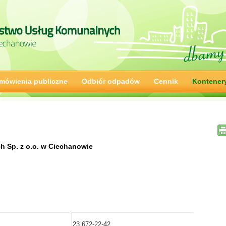
mówienia publiczne
Odbiór odpadów
Cennik
Kontener
 Sp. z o.o. w Ciechanowie
23 672-22-42