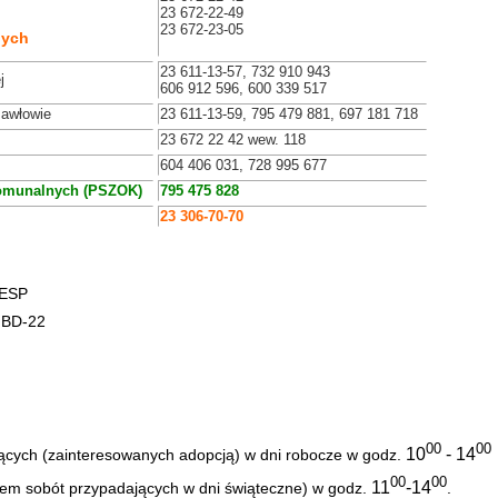
23 672-22-49
23 672-23-05
nych
23 611-13-57, 732 910 943
j
606 912 596, 600 339 517
Pawłowie
23 611-13-59, 795 479 881, 697 181 718
23 672 22 42 wew. 118
604 406 031, 728 995 677
Komunalnych (PSZOK)
795 475 828
23 306-70-70
aESP
JBD-22
00
00
10
- 14
jących (zainteresowanych adopcją) w dni robocze w godz.
00
00
11
-14
kiem sobót przypadających w dni świąteczne) w godz.
.