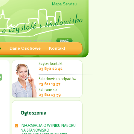
Mapa Serwisu
y
Dane Osobowe
Kontakt
Szybki kontakt
23 672 22 42
Składowisko odpadów
23 611 13 57
Schronisko
23 611 13 59
Ogłoszenia
INFORMACJA O WYNIKU NABORU
NA STANOWISKO