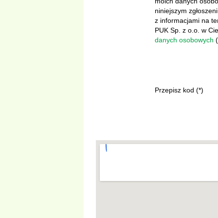
moich danych osobow
niniejszym zgłoszen
z informacjami na 
PUK Sp. z o.o. w C
danych osobowych
(
Przepisz kod (*)