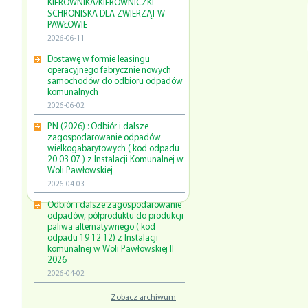
KIEROWNIKA/KIEROWNICZKI
SCHRONISKA DLA ZWIERZĄT W
PAWŁOWIE
2026-06-11
Dostawę w formie leasingu
operacyjnego fabrycznie nowych
samochodów do odbioru odpadów
komunalnych
2026-06-02
PN (2026) : Odbiór i dalsze
zagospodarowanie odpadów
wielkogabarytowych ( kod odpadu
20 03 07 ) z Instalacji Komunalnej w
Woli Pawłowskiej
2026-04-03
Odbiór i dalsze zagospodarowanie
odpadów, półproduktu do produkcji
paliwa alternatywnego ( kod
odpadu 19 12 12) z Instalacji
komunalnej w Woli Pawłowskiej II
2026
2026-04-02
Zobacz archiwum