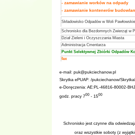
- zamawianie worków na odpady
- zamawianie kontenerów budowla
Składowisko Odpadów w Woli Pawłowskie
Schronisko dla Bezdomnych Zwierząt w 
Dział Zieleni i Oczyszczania Miasta
Administracja Cmentarza
Punkt Selektywnej Zbiórki Odpadów 
fax
e-mail:
puk@pukciechanow.pl
Skrytka ePUAP: /pukciechanow/Skrytk
e-Doręczenia: AE:PL-46816-80002-BH
00
00
godz. pracy 7
- 15
Schronisko jest czynne dla odwiedza
oraz wszystkie soboty (z wyjąt