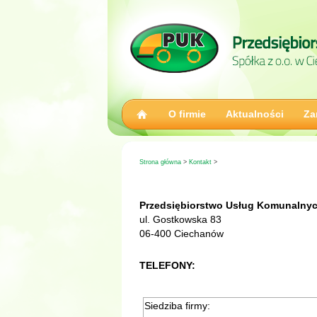
O firmie
Aktualności
Za
Strona główna
>
Kontakt
>
Przedsiębiorstwo Usług Komunalnych
ul. Gostkowska 83
06-400 Ciechanów
TELEFONY:
Siedziba firmy: