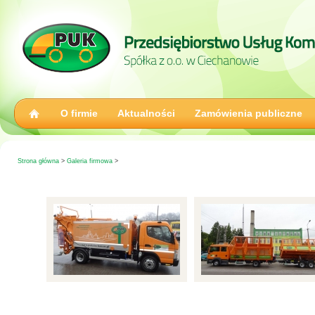
O firmie
Aktualności
Zamówienia publiczne
Strona główna
>
Galeria firmowa
>