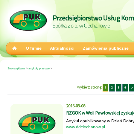
O firmie
Aktualności
Zamówienia publiczne
Strona główna
>
artykuły prasowe
>
wybierz stronę:
1
2
3
4
>
2016-03-08
RZGOK w Woli Pawłowskiej zyskuje s
Artykuł opublikowany w Dzień Dobr
www.ddciechanow.pl