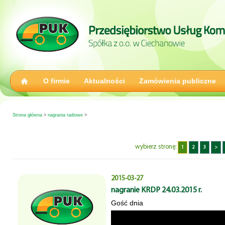
O firmie
Aktualności
Zamówienia publiczne
Strona główna
>
nagrania radiowe
>
wybierz stronę:
1
2
3
>
2015-03-27
nagranie KRDP 24.03.2015 r.
Gość dnia