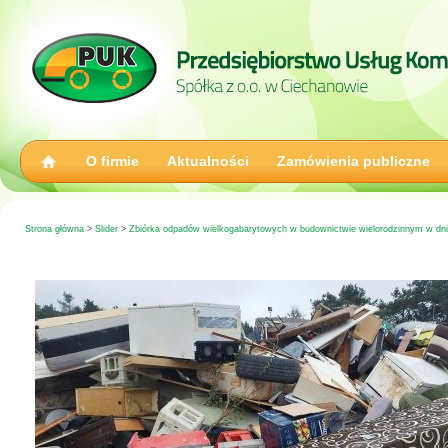
O firmie
Aktualności
Zamówienia publiczne
Strona główna
>
Slider
>
Zbiórka odpadów wielkogabarytowych w budownictwie wielorodzinnym w dnia