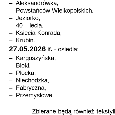
‒ Aleksandrówka,
‒ Powstańców Wielkopolskich,
‒ Jeziorko,
‒ 40 – lecia,
‒ Księcia Konrada,
‒ Krubin.
27.05.2026 r.
- osiedla:
‒ Kargoszyńska,
‒ Bloki,
‒ Płocka,
‒ Niechodzka,
‒ Fabryczna,
‒ Przemysłowe.
Zbierane będą również tekstylia, 