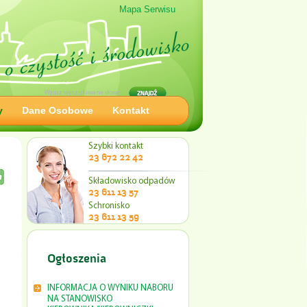
Mapa Serwisu
y
Dane Osobowe
Kontakt
Szybki kontakt
23 672 22 42
Składowisko odpadów
23 611 13 57
Schronisko
23 611 13 59
Ogłoszenia
INFORMACJA O WYNIKU NABORU
NA STANOWISKO