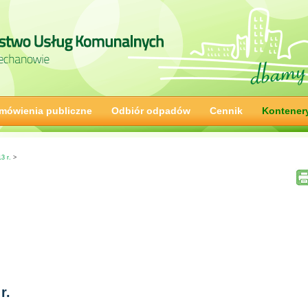
mówienia publiczne
Odbiór odpadów
Cennik
Kontener
3 r.
>
r.