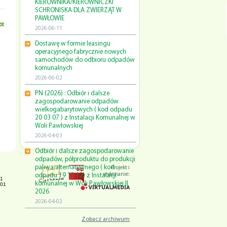
KIEROWNIKA/KIEROWNICZKI
SCHRONISKA DLA ZWIERZĄT W
PAWŁOWIE
ót
2026-06-11
Dostawę w formie leasingu
operacyjnego fabrycznie nowych
samochodów do odbioru odpadów
komunalnych
2026-06-02
PN (2026) : Odbiór i dalsze
zagospodarowanie odpadów
wielkogabarytowych ( kod odpadu
20 03 07 ) z Instalacji Komunalnej w
Woli Pawłowskiej
2026-04-03
Odbiór i dalsze zagospodarowanie
odpadów, półproduktu do produkcji
paliwa alternatywnego ( kod
Projekt i
wykonanie:
odpadu 19 12 12) z Instalacji
01
komunalnej w Woli Pawłowskiej II
001
2026
2026-04-02
Zobacz archiwum